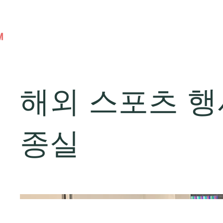
해외 스포츠 행
종실