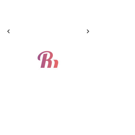
​방송통신기기 및19" Rack cabinet 제조업
CONTACT
Phone:
010-8841-5114
Fax:
032-719-4548
Email:
rusystem@naver.com
경기도 부천시 신흥로 511번길 180 620호
© 2025 by RUSYSTEM. All rights