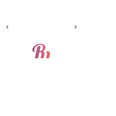
​방송통신기기 및19" Rack cabinet 제조업
CONTACT
Phone:
010-8841-5114
Fax:
032-719-4548
Email:
rusystem@naver.com
경기도 부천시 신흥로 511번길 180 620호
© 2025 by RUSYSTEM. All rights